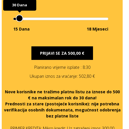
30 Dana
15 Dana
18 Mjeseci
PRIJAVI SE ZA
500,00 €
Planirano vrijeme isplate
: 8:30
Ukupan iznos za vraćanje:
502,80 €
Nove korisnike ne tražimo platnu listu za iznose do 500
€ na maksimalan rok do 30 dana!
Prednosti za stare (postojeće korisnike):
nije potrebna
verifikacija osobnih dokumenata, mogućnost odobrenja
bez platne liste
PRIMJER KREDITA: Mikro kredit: Uz zatraženi iznos 300,00