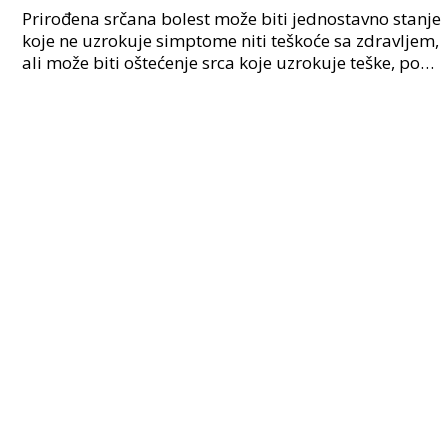
Prirođena srčana bolest može biti jednostavno stanje
koje ne uzrokuje simptome niti teškoće sa zdravljem,
ali može biti oštećenje srca koje uzrokuje teške, po
život opasne simptome. Prije nego se dije