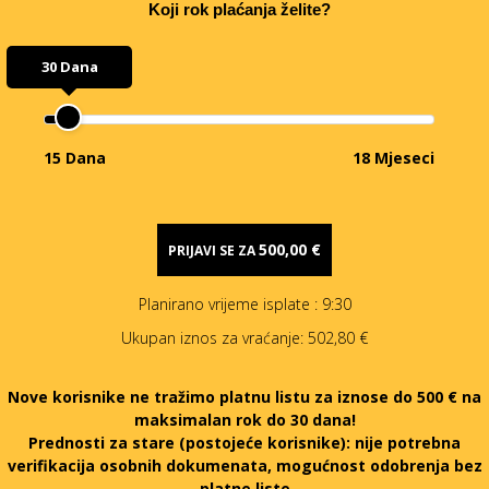
Koji rok plaćanja želite?
30 Dana
15 Dana
18 Mjeseci
500,00 €
PRIJAVI SE ZA
Planirano vrijeme isplate
: 9:30
Ukupan iznos za vraćanje:
502,80 €
Nove korisnike ne tražimo platnu listu za iznose do 500 € na
maksimalan rok do 30 dana!
Prednosti za stare (postojeće korisnike):
nije potrebna
verifikacija osobnih dokumenata, mogućnost odobrenja bez
platne liste