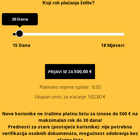
Koji rok plaćanja želite?
30 Dana
15 Dana
18 Mjeseci
500,00 €
PRIJAVI SE ZA
Planirano vrijeme isplate
: 8:30
Ukupan iznos za vraćanje:
502,80 €
Nove korisnike ne tražimo platnu listu za iznose do 500 € na
maksimalan rok do 30 dana!
Prednosti za stare (postojeće korisnike):
nije potrebna
verifikacija osobnih dokumenata, mogućnost odobrenja bez
platne liste