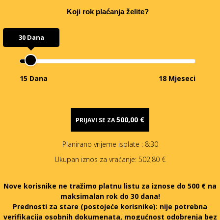
Koji rok plaćanja želite?
30 Dana
15 Dana
18 Mjeseci
500,00 €
PRIJAVI SE ZA
Planirano vrijeme isplate
: 8:30
Ukupan iznos za vraćanje:
502,80 €
Nove korisnike ne tražimo platnu listu za iznose do 500 € na
maksimalan rok do 30 dana!
Prednosti za stare (postojeće korisnike):
nije potrebna
verifikacija osobnih dokumenata, mogućnost odobrenja bez