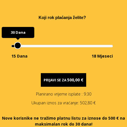
Koji rok plaćanja želite?
30 Dana
15 Dana
18 Mjeseci
500,00 €
PRIJAVI SE ZA
Planirano vrijeme isplate
: 9:30
Ukupan iznos za vraćanje:
502,80 €
Nove korisnike ne tražimo platnu listu za iznose do 500 € na
maksimalan rok do 30 dana!