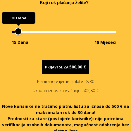
Koji rok plaćanja želite?
30 Dana
15 Dana
18 Mjeseci
500,00 €
PRIJAVI SE ZA
Planirano vrijeme isplate
: 8:30
Ukupan iznos za vraćanje:
502,80 €
Nove korisnike ne tražimo platnu listu za iznose do 500 € na
maksimalan rok do 30 dana!
Prednosti za stare (postojeće korisnike):
nije potrebna
verifikacija osobnih dokumenata, mogućnost odobrenja bez
platne liste