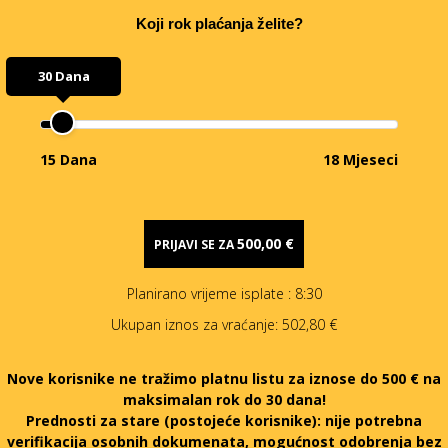
Koji rok plaćanja želite?
30 Dana
15 Dana
18 Mjeseci
500,00 €
PRIJAVI SE ZA
Planirano vrijeme isplate
: 8:30
Ukupan iznos za vraćanje:
502,80 €
Nove korisnike ne tražimo platnu listu za iznose do 500 € na
maksimalan rok do 30 dana!
Prednosti za stare (postojeće korisnike):
nije potrebna
verifikacija osobnih dokumenata, mogućnost odobrenja bez