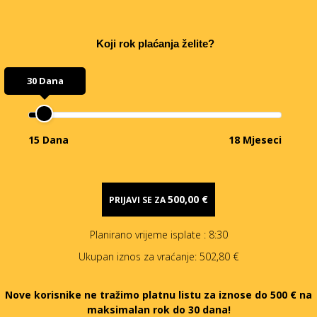
Koji rok plaćanja želite?
30 Dana
15 Dana
18 Mjeseci
500,00 €
PRIJAVI SE ZA
Planirano vrijeme isplate
: 8:30
Ukupan iznos za vraćanje:
502,80 €
Nove korisnike ne tražimo platnu listu za iznose do 500 € na
maksimalan rok do 30 dana!