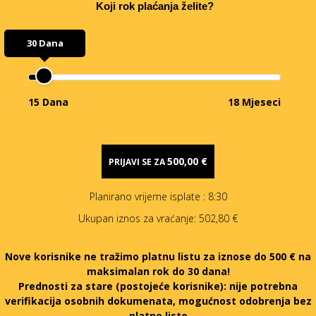
Koji rok plaćanja želite?
30 Dana
15 Dana
18 Mjeseci
500,00 €
PRIJAVI SE ZA
Planirano vrijeme isplate
: 8:30
Ukupan iznos za vraćanje:
502,80 €
Nove korisnike ne tražimo platnu listu za iznose do 500 € na
maksimalan rok do 30 dana!
Prednosti za stare (postojeće korisnike):
nije potrebna
verifikacija osobnih dokumenata, mogućnost odobrenja bez
platne liste