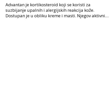
Advantan je kortikosteroid koji se koristi za
suzbijanje upalnih i alergijskih reakcija kože.
Dostupan je u obliku kreme i masti. Njegov aktivni
sastojak je metilprednizolon aceponat, klasificiran
kao