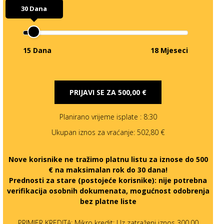
30 Dana
15 Dana
18 Mjeseci
PRIJAVI SE ZA
500,00 €
Planirano vrijeme isplate
: 8:30
Ukupan iznos za vraćanje:
502,80 €
Nove korisnike ne tražimo platnu listu za iznose do 500
€ na maksimalan rok do 30 dana!
Prednosti za stare (postojeće korisnike):
nije potrebna
verifikacija osobnih dokumenata, mogućnost odobrenja
bez platne liste
PRIMJER KREDITA: Mikro kredit: Uz zatraženi iznos 300,00