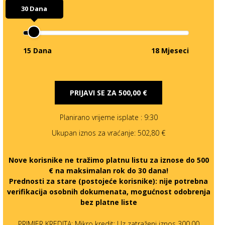
30 Dana
15 Dana
18 Mjeseci
PRIJAVI SE ZA
500,00 €
Planirano vrijeme isplate
: 9:30
Ukupan iznos za vraćanje:
502,80 €
Nove korisnike ne tražimo platnu listu za iznose do 500
€ na maksimalan rok do 30 dana!
Prednosti za stare (postojeće korisnike):
nije potrebna
verifikacija osobnih dokumenata, mogućnost odobrenja
bez platne liste
PRIMJER KREDITA: Mikro kredit: Uz zatraženi iznos 300,00