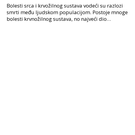
Bolesti srca i krvožilnog sustava vodeći su razlozi
smrti među ljudskom populacijom. Postoje mnoge
bolesti krvnožilnog sustava, no najveći dio
populacije pati od povišenog krvnog tlaka ili
hipertenzij