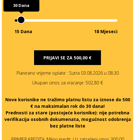
30 Dana
15 Dana
18 Mjeseci
PRIJAVI SE ZA
500,00 €
Planirano vrijeme isplate
: Sutra 03.08.2026 u 08:30
Ukupan iznos za vraćanje:
502,80 €
Nove korisnike ne tražimo platnu listu za iznose do 500
€ na maksimalan rok do 30 dana!
Prednosti za stare (postojeće korisnike):
nije potrebna
verifikacija osobnih dokumenata, mogućnost odobrenja
bez platne liste
PRIMJER KREDITA: Mikro kredit: Uz zatraženi iznos 300,00