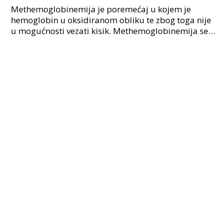
Methemoglobinemija je poremećaj u kojem je
hemoglobin u oksidiranom obliku te zbog toga nije
u mogućnosti vezati kisik. Methemoglobinemija se
može opisati i kao oscilacija količine
methemoglobina i he