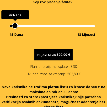
Koji rok plaćanja želite?
30 Dana
15 Dana
18 Mjeseci
500,00 €
PRIJAVI SE ZA
Planirano vrijeme isplate
: 8:30
Ukupan iznos za vraćanje:
502,80 €
Nove korisnike ne tražimo platnu listu za iznose do 500 € na
maksimalan rok do 30 dana!
Prednosti za stare (postojeće korisnike):
nije potrebna
verifikacija osobnih dokumenata, mogućnost odobrenja bez
platne liste