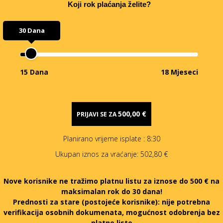
Koji rok plaćanja želite?
30 Dana
15 Dana
18 Mjeseci
500,00 €
PRIJAVI SE ZA
Planirano vrijeme isplate
: 8:30
Ukupan iznos za vraćanje:
502,80 €
Nove korisnike ne tražimo platnu listu za iznose do 500 € na
maksimalan rok do 30 dana!
Prednosti za stare (postojeće korisnike):
nije potrebna
verifikacija osobnih dokumenata, mogućnost odobrenja bez
platne liste