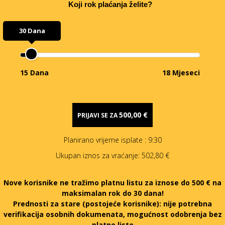
Koji rok plaćanja želite?
30 Dana
15 Dana
18 Mjeseci
500,00 €
PRIJAVI SE ZA
Planirano vrijeme isplate
: 9:30
Ukupan iznos za vraćanje:
502,80 €
Nove korisnike ne tražimo platnu listu za iznose do 500 € na
maksimalan rok do 30 dana!
Prednosti za stare (postojeće korisnike):
nije potrebna
verifikacija osobnih dokumenata, mogućnost odobrenja bez
platne liste