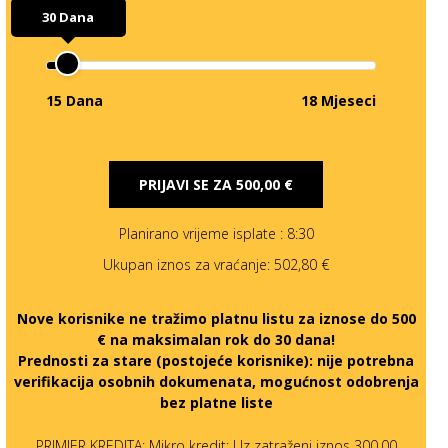
30 Dana
15 Dana
18 Mjeseci
PRIJAVI SE ZA
500,00 €
Planirano vrijeme isplate
: 8:30
Ukupan iznos za vraćanje:
502,80 €
Nove korisnike ne tražimo platnu listu za iznose do 500
€ na maksimalan rok do 30 dana!
Prednosti za stare (postojeće korisnike):
nije potrebna
verifikacija osobnih dokumenata, mogućnost odobrenja
bez platne liste
PRIMJER KREDITA: Mikro kredit: Uz zatraženi iznos 300,00