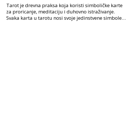
Tarot je drevna praksa koja koristi simboličke karte
za proricanje, meditaciju i duhovno istraživanje.
Svaka karta u tarotu nosi svoje jedinstvene simbole i
značenja, a brojevi igraju ključnu ulogu u