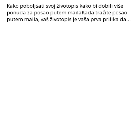
Kako poboljšati svoj životopis kako bi dobili više
ponuda za posao putem mailaKada tražite posao
putem maila, vaš životopis je vaša prva prilika da
ostavite dobar dojam na potencijalnog poslodavca.