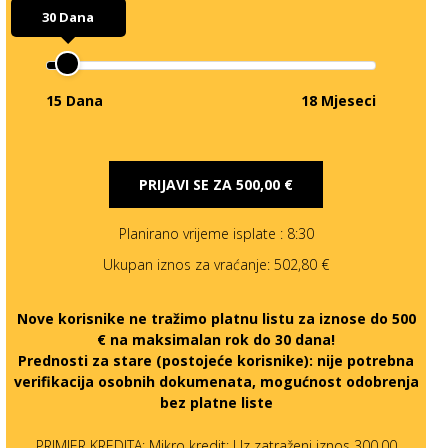
30 Dana
15 Dana
18 Mjeseci
PRIJAVI SE ZA
500,00 €
Planirano vrijeme isplate
: 8:30
Ukupan iznos za vraćanje:
502,80 €
Nove korisnike ne tražimo platnu listu za iznose do 500
€ na maksimalan rok do 30 dana!
Prednosti za stare (postojeće korisnike):
nije potrebna
verifikacija osobnih dokumenata, mogućnost odobrenja
bez platne liste
PRIMJER KREDITA: Mikro kredit: Uz zatraženi iznos 300,00