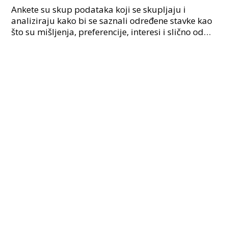
Ankete su skup podataka koji se skupljaju i
analiziraju kako bi se saznali određene stavke kao
što su mišljenja, preferencije, interesi i slično od
strane većeg broja ljudi. Najčešće se koriste zbog s