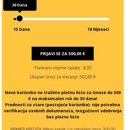
30 Dana
15 Dana
18 Mjeseci
PRIJAVI SE ZA
500,00 €
Planirano vrijeme isplate
: 8:30
Ukupan iznos za vraćanje:
502,80 €
Nove korisnike ne tražimo platnu listu za iznose do 500
€ na maksimalan rok do 30 dana!
Prednosti za stare (postojeće korisnike):
nije potrebna
verifikacija osobnih dokumenata, mogućnost odobrenja
bez platne liste
PRIMJER KREDITA: Mikro kredit: Uz zatraženi iznos 300,00