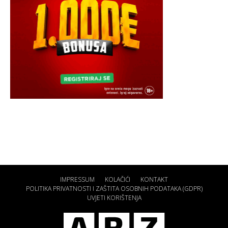
IMPRESSUM
KOLAČIĆI
KONTAKT
POLITIKA PRIVATNOSTI I ZAŠTITA OSOBNIH PODATAKA (GDPR)
UVJETI KORIŠTENJA