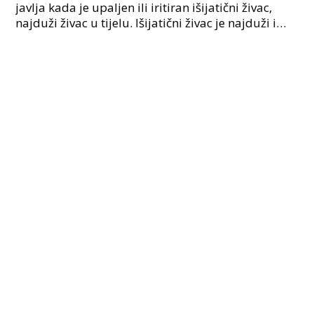
javlja kada je upaljen ili iritiran išijatični živac,
najduži živac u tijelu. Išijatični živac je najduži i
najdeblji živac u tijelu koji počinje u d