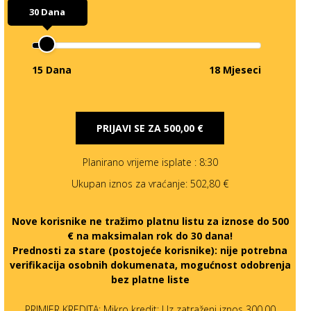
30 Dana
15 Dana
18 Mjeseci
PRIJAVI SE ZA
500,00 €
Planirano vrijeme isplate
: 8:30
Ukupan iznos za vraćanje:
502,80 €
Nove korisnike ne tražimo platnu listu za iznose do 500
€ na maksimalan rok do 30 dana!
Prednosti za stare (postojeće korisnike):
nije potrebna
verifikacija osobnih dokumenata, mogućnost odobrenja
bez platne liste
PRIMJER KREDITA: Mikro kredit: Uz zatraženi iznos 300,00