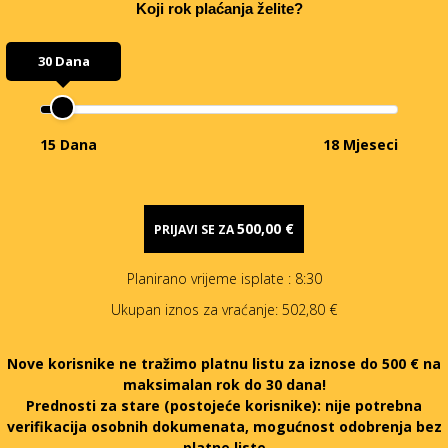
Koji rok plaćanja želite?
30 Dana
15 Dana
18 Mjeseci
500,00 €
PRIJAVI SE ZA
Planirano vrijeme isplate
: 8:30
Ukupan iznos za vraćanje:
502,80 €
Nove korisnike ne tražimo platnu listu za iznose do 500 € na
maksimalan rok do 30 dana!
Prednosti za stare (postojeće korisnike):
nije potrebna
verifikacija osobnih dokumenata, mogućnost odobrenja bez
platne liste