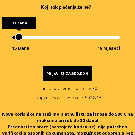
Koji rok plaćanja želite?
30 Dana
15 Dana
18 Mjeseci
500,00 €
PRIJAVI SE ZA
Planirano vrijeme isplate
: 8:30
Ukupan iznos za vraćanje:
502,80 €
Nove korisnike ne tražimo platnu listu za iznose do 500 € na
maksimalan rok do 30 dana!
Prednosti za stare (postojeće korisnike):
nije potrebna
verifikacija osobnih dokumenata, mogućnost odobrenja bez