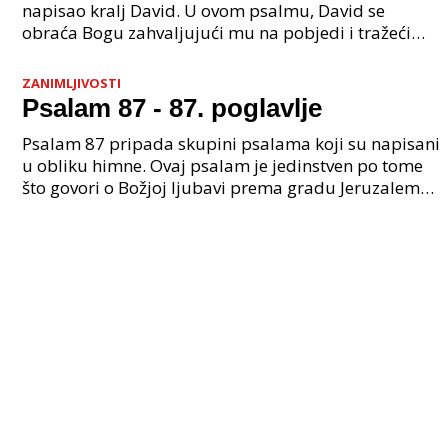
napisao kralj David. U ovom psalmu, David se
obraća Bogu zahvaljujući mu na pobjedi i tražeći
njegovu zaštitu i prosperitet za sebe i svoj narod.U
prv
ZANIMLJIVOSTI
Psalam 87 - 87. poglavlje
Psalam 87 pripada skupini psalama koji su napisani
u obliku himne. Ovaj psalam je jedinstven po tome
što govori o Božjoj ljubavi prema gradu Jeruzalemu.
87. poglavlje Psalma počinje riječima: "Njegove