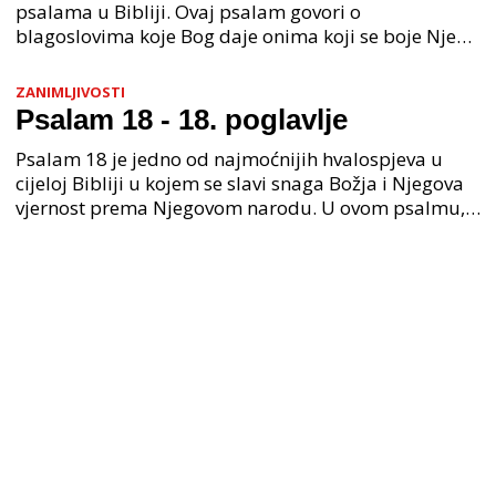
psalama u Bibliji. Ovaj psalam govori o
blagoslovima koje Bog daje onima koji se boje Njega
i koji slijede Njegove zapovijedi. Psalam 112
započinje ri
ZANIMLJIVOSTI
Psalam 18 - 18. poglavlje
Psalam 18 je jedno od najmoćnijih hvalospjeva u
cijeloj Bibliji u kojem se slavi snaga Božja i Njegova
vjernost prema Njegovom narodu. U ovom psalmu,
David daje izraz svoje zahvalnosti Bogu za sve ono