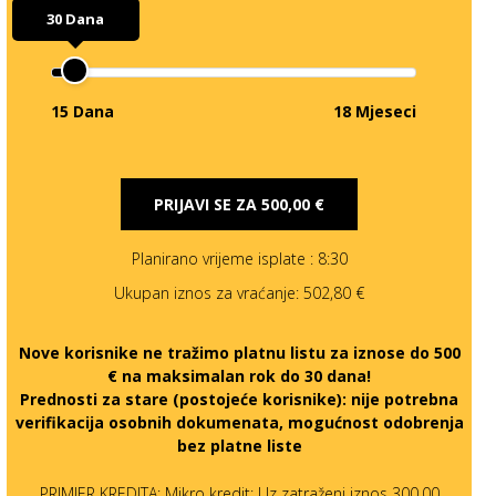
30 Dana
15 Dana
18 Mjeseci
PRIJAVI SE ZA
500,00 €
Planirano vrijeme isplate
: 8:30
Ukupan iznos za vraćanje:
502,80 €
Nove korisnike ne tražimo platnu listu za iznose do 500
€ na maksimalan rok do 30 dana!
Prednosti za stare (postojeće korisnike):
nije potrebna
verifikacija osobnih dokumenata, mogućnost odobrenja
bez platne liste
PRIMJER KREDITA: Mikro kredit: Uz zatraženi iznos 300,00