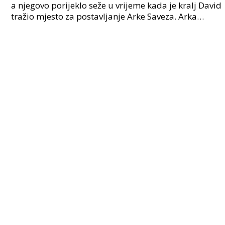
a njegovo porijeklo seže u vrijeme kada je kralj David
tražio mjesto za postavljanje Arke Saveza. Arka
Saveza bila je drvena kutija u kojoj su se ču