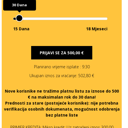
30 Dana
15 Dana
18 Mjeseci
PRIJAVI SE ZA
500,00 €
Planirano vrijeme isplate
: 9:30
Ukupan iznos za vraćanje:
502,80 €
Nove korisnike ne tražimo platnu listu za iznose do 500
€ na maksimalan rok do 30 dana!
Prednosti za stare (postojeće korisnike):
nije potrebna
verifikacija osobnih dokumenata, mogućnost odobrenja
bez platne liste
PRIMJER KREDITA: Mikro kredit: Uz zatraženi iznos 300,00