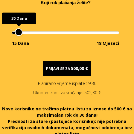
Koji rok plaćanja želite?
30 Dana
15 Dana
18 Mjeseci
500,00 €
PRIJAVI SE ZA
Planirano vrijeme isplate
: 9:30
Ukupan iznos za vraćanje:
502,80 €
Nove korisnike ne tražimo platnu listu za iznose do 500 € na
maksimalan rok do 30 dana!
Prednosti za stare (postojeće korisnike):
nije potrebna
verifikacija osobnih dokumenata, mogućnost odobrenja bez
platne liste