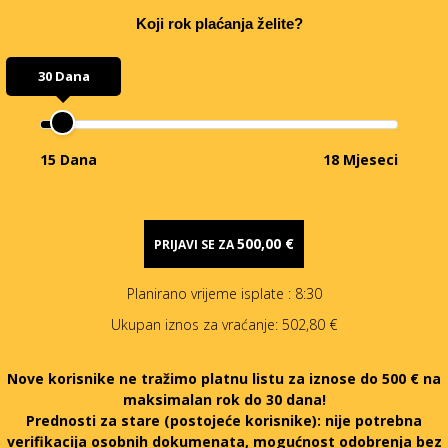
Koji rok plaćanja želite?
30 Dana
15 Dana
18 Mjeseci
500,00 €
PRIJAVI SE ZA
Planirano vrijeme isplate
: 8:30
Ukupan iznos za vraćanje:
502,80 €
Nove korisnike ne tražimo platnu listu za iznose do 500 € na
maksimalan rok do 30 dana!
Prednosti za stare (postojeće korisnike):
nije potrebna
verifikacija osobnih dokumenata, mogućnost odobrenja bez