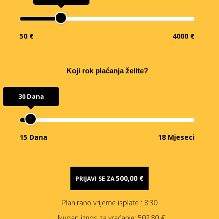
50 €
4000 €
Koji rok plaćanja želite?
30 Dana
15 Dana
18 Mjeseci
500,00 €
PRIJAVI SE ZA
Planirano vrijeme isplate
: 8:30
Ukupan iznos za vraćanje:
502,80 €