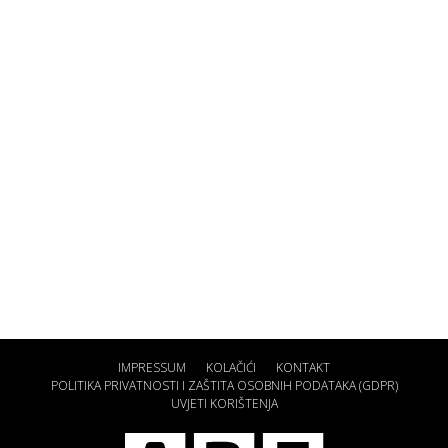
IMPRESSUM
KOLAČIĆI
KONTAKT
POLITIKA PRIVATNOSTI I ZAŠTITA OSOBNIH PODATAKA (GDPR)
UVJETI KORIŠTENJA