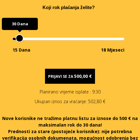
Koji rok plaćanja želite?
30 Dana
15 Dana
18 Mjeseci
500,00 €
PRIJAVI SE ZA
Planirano vrijeme isplate
: 9:30
Ukupan iznos za vraćanje:
502,80 €
Nove korisnike ne tražimo platnu listu za iznose do 500 € na
maksimalan rok do 30 dana!
Prednosti za stare (postojeće korisnike):
nije potrebna
verifikacija osobnih dokumenata, mogućnost odobrenja bez