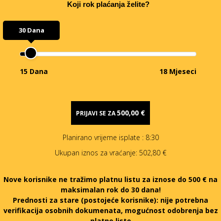
Koji rok plaćanja želite?
30 Dana
15 Dana
18 Mjeseci
500,00 €
PRIJAVI SE ZA
Planirano vrijeme isplate
: 8:30
Ukupan iznos za vraćanje:
502,80 €
Nove korisnike ne tražimo platnu listu za iznose do 500 € na
maksimalan rok do 30 dana!
Prednosti za stare (postojeće korisnike):
nije potrebna
verifikacija osobnih dokumenata, mogućnost odobrenja bez
platne liste