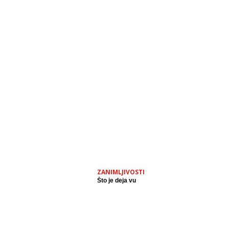
ZANIMLJIVOSTI
Što je deja vu