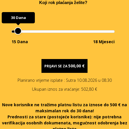
Koji rok plaćanja želite?
30 Dana
15 Dana
18 Mjeseci
500,00 €
PRIJAVI SE ZA
Planirano vrijeme isplate
: Sutra 10.08.2026 u 08:30
Ukupan iznos za vraćanje:
502,80 €
Nove korisnike ne tražimo platnu listu za iznose do 500 € na
maksimalan rok do 30 dana!
Prednosti za stare (postojeće korisnike):
nije potrebna
verifikacija osobnih dokumenata, mogućnost odobrenja bez
platne liste