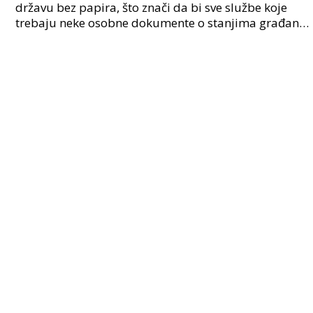
državu bez papira, što znači da bi sve službe koje
trebaju neke osobne dokumente o stanjima građana,
te iste dokumente same povlačiti iz matičnog sust