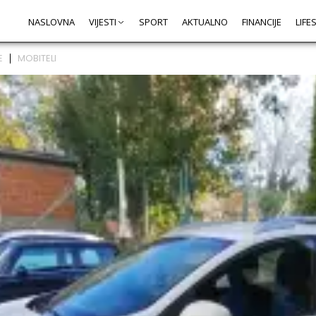
NASLOVNA
VIJESTI
SPORT
AKTUALNO
FINANCIJE
LIFE