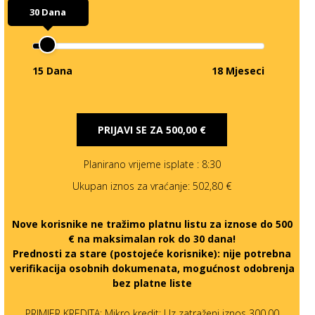
30 Dana
15 Dana
18 Mjeseci
PRIJAVI SE ZA
500,00 €
Planirano vrijeme isplate
: 8:30
Ukupan iznos za vraćanje:
502,80 €
Nove korisnike ne tražimo platnu listu za iznose do 500
€ na maksimalan rok do 30 dana!
Prednosti za stare (postojeće korisnike):
nije potrebna
verifikacija osobnih dokumenata, mogućnost odobrenja
bez platne liste
PRIMJER KREDITA: Mikro kredit: Uz zatraženi iznos 300,00