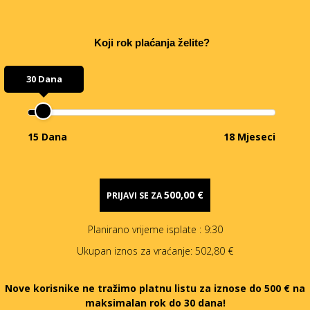
Koji rok plaćanja želite?
30 Dana
15 Dana
18 Mjeseci
500,00 €
PRIJAVI SE ZA
Planirano vrijeme isplate
: 9:30
Ukupan iznos za vraćanje:
502,80 €
Nove korisnike ne tražimo platnu listu za iznose do 500 € na
maksimalan rok do 30 dana!