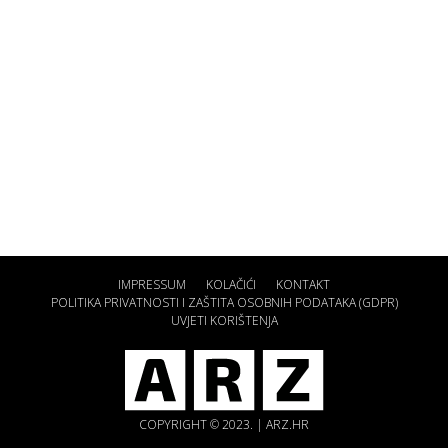
IMPRESSUM
KOLAČIĆI
KONTAKT
POLITIKA PRIVATNOSTI I ZAŠTITA OSOBNIH PODATAKA (GDPR)
UVJETI KORIŠTENJA
COPYRIGHT © 2023. | ARZ.HR