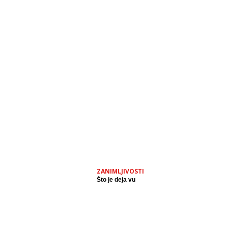
ZANIMLJIVOSTI
Što je deja vu