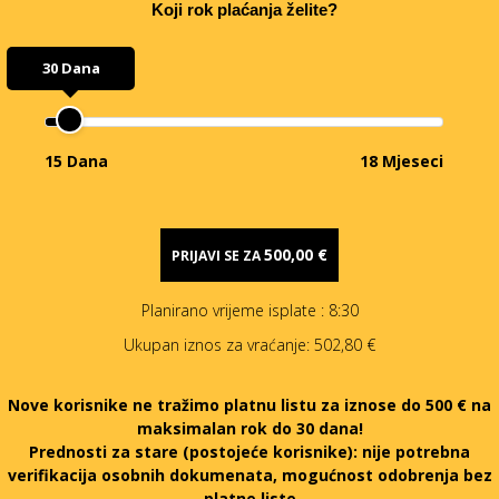
Koji rok plaćanja želite?
30 Dana
15 Dana
18 Mjeseci
500,00 €
PRIJAVI SE ZA
Planirano vrijeme isplate
: 8:30
Ukupan iznos za vraćanje:
502,80 €
Nove korisnike ne tražimo platnu listu za iznose do 500 € na
maksimalan rok do 30 dana!
Prednosti za stare (postojeće korisnike):
nije potrebna
verifikacija osobnih dokumenata, mogućnost odobrenja bez
platne liste