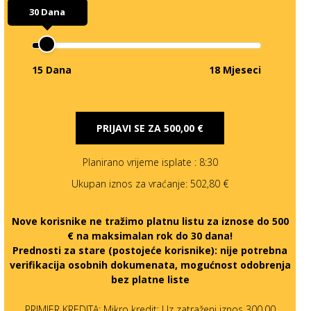
30 Dana
15 Dana
18 Mjeseci
PRIJAVI SE ZA
500,00 €
Planirano vrijeme isplate
: 8:30
Ukupan iznos za vraćanje:
502,80 €
Nove korisnike ne tražimo platnu listu za iznose do 500
€ na maksimalan rok do 30 dana!
Prednosti za stare (postojeće korisnike):
nije potrebna
verifikacija osobnih dokumenata, mogućnost odobrenja
bez platne liste
PRIMJER KREDITA: Mikro kredit: Uz zatraženi iznos 300,00