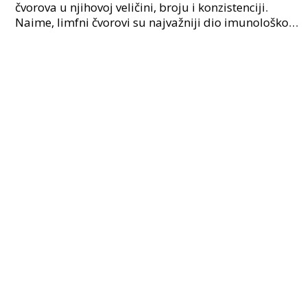
čvorova u njihovoj veličini, broju i konzistenciji.
Naime, limfni čvorovi su najvažniji dio imunološkog
sustava, te ukoliko postoji neka abnormalnost u