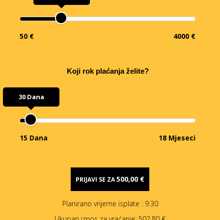
50 €
4000 €
Koji rok plaćanja želite?
30 Dana
15 Dana
18 Mjeseci
500,00 €
PRIJAVI SE ZA
Planirano vrijeme isplate
: 9:30
Ukupan iznos za vraćanje:
502,80 €