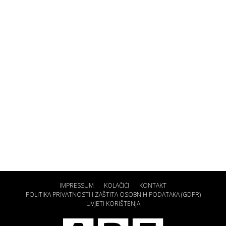
IMPRESSUM
KOLAČIĆI
KONTAKT
POLITIKA PRIVATNOSTI I ZAŠTITA OSOBNIH PODATAKA (GDPR)
UVJETI KORIŠTENJA