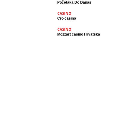
Početaka Do Danas
CASINO
Cro casino
CASINO
Mozzart casino Hrvatska