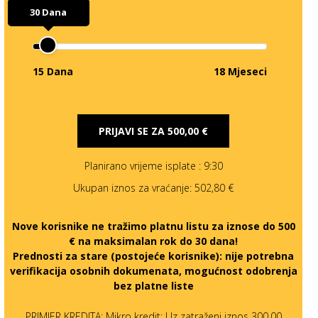
30 Dana
15 Dana
18 Mjeseci
PRIJAVI SE ZA
500,00 €
Planirano vrijeme isplate
: 9:30
Ukupan iznos za vraćanje:
502,80 €
Nove korisnike ne tražimo platnu listu za iznose do 500
€ na maksimalan rok do 30 dana!
Prednosti za stare (postojeće korisnike):
nije potrebna
verifikacija osobnih dokumenata, mogućnost odobrenja
bez platne liste
PRIMJER KREDITA: Mikro kredit: Uz zatraženi iznos 300,00