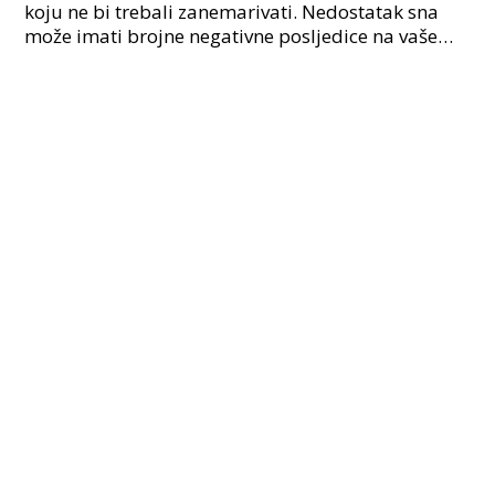
koju ne bi trebali zanemarivati. Nedostatak sna
može imati brojne negativne posljedice na vaše
fizičko i mentalno zdravlje, posebice ako se radi o