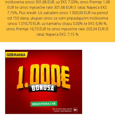
troškovima iznosi 301,68 EUR, uz EKS 7,03%, iznos Premije 1,68
EUR te iznos mjesečne rate 301,68 EUR (1 rata). Najveća EKS:
7,15%, Plus kredit: Uz zatraženi iznos 1.000,00 EUR na period
od 150 dana, ukupan iznos sa svim pripadajućim troškovima
iznosi 1.016,70 EUR, uz kamatnu stopu 0,00% te EKS 6,96 %,
iznos Premije 16,70 EUR te iznos mjesečne rate 203,34 EUR (5
rata). Najveća EKS: 7,15 %