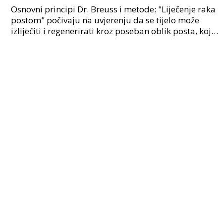
Osnovni principi Dr. Breuss i metode: "Liječenje raka
postom" počivaju na uvjerenju da se tijelo može
izliječiti i regenerirati kroz poseban oblik posta, koji
je austrijski naturopat Rudolf Breuss raz