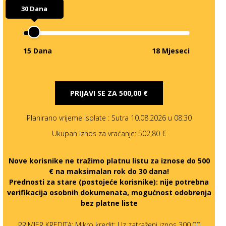
30 Dana
15 Dana
18 Mjeseci
PRIJAVI SE ZA
500,00 €
Planirano vrijeme isplate
: Sutra 10.08.2026 u 08:30
Ukupan iznos za vraćanje:
502,80 €
Nove korisnike ne tražimo platnu listu za iznose do 500
€ na maksimalan rok do 30 dana!
Prednosti za stare (postojeće korisnike):
nije potrebna
verifikacija osobnih dokumenata, mogućnost odobrenja
bez platne liste
PRIMJER KREDITA: Mikro kredit: Uz zatraženi iznos 300,00