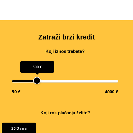
Zatraži brzi kredit
Koji iznos trebate?
500 €
50 €
4000 €
Koji rok plaćanja želite?
30 Dana