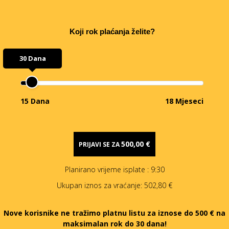
Koji rok plaćanja želite?
30 Dana
15 Dana
18 Mjeseci
500,00 €
PRIJAVI SE ZA
Planirano vrijeme isplate
: 9:30
Ukupan iznos za vraćanje:
502,80 €
Nove korisnike ne tražimo platnu listu za iznose do 500 € na
maksimalan rok do 30 dana!