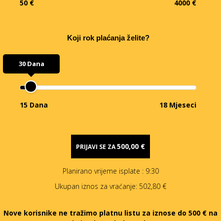
50 €
4000 €
Koji rok plaćanja želite?
30 Dana
15 Dana
18 Mjeseci
500,00 €
PRIJAVI SE ZA
Planirano vrijeme isplate
: 9:30
Ukupan iznos za vraćanje:
502,80 €
Nove korisnike ne tražimo platnu listu za iznose do 500 € na