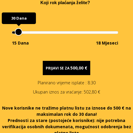
Koji rok plaćanja želite?
30 Dana
15 Dana
18 Mjeseci
500,00 €
PRIJAVI SE ZA
Planirano vrijeme isplate
: 8:30
Ukupan iznos za vraćanje:
502,80 €
Nove korisnike ne tražimo platnu listu za iznose do 500 € na
maksimalan rok do 30 dana!
Prednosti za stare (postojeće korisnike):
nije potrebna
verifikacija osobnih dokumenata, mogućnost odobrenja bez
platne liste