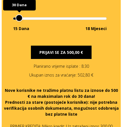
30 Dana
15 Dana
18 Mjeseci
PRIJAVI SE ZA
500,00 €
Planirano vrijeme isplate
: 8:30
Ukupan iznos za vraćanje:
502,80 €
Nove korisnike ne tražimo platnu listu za iznose do 500
€ na maksimalan rok do 30 dana!
Prednosti za stare (postojeće korisnike):
nije potrebna
verifikacija osobnih dokumenata, mogućnost odobrenja
bez platne liste
PRIMJER KREDITA: Mikro kredit: Uz zatraženi iznos 300,00