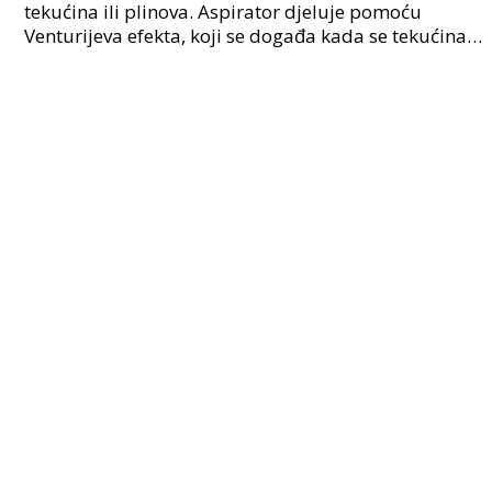
tekućina ili plinova. Aspirator djeluje pomoću
Venturijeva efekta, koji se događa kada se tekućina
ili plin kreće kroz uski prolaz u širem dijelu cije