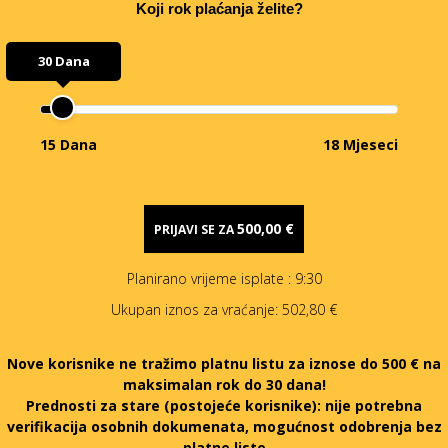
Koji rok plaćanja želite?
30 Dana
15 Dana
18 Mjeseci
500,00 €
PRIJAVI SE ZA
Planirano vrijeme isplate
: 9:30
Ukupan iznos za vraćanje:
502,80 €
Nove korisnike ne tražimo platnu listu za iznose do 500 € na
maksimalan rok do 30 dana!
Prednosti za stare (postojeće korisnike):
nije potrebna
verifikacija osobnih dokumenata, mogućnost odobrenja bez
platne liste