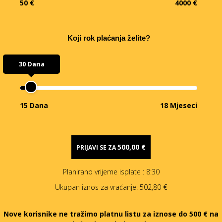
50 €
4000 €
Koji rok plaćanja želite?
30 Dana
15 Dana
18 Mjeseci
500,00 €
PRIJAVI SE ZA
Planirano vrijeme isplate
: 8:30
Ukupan iznos za vraćanje:
502,80 €
Nove korisnike ne tražimo platnu listu za iznose do 500 € na