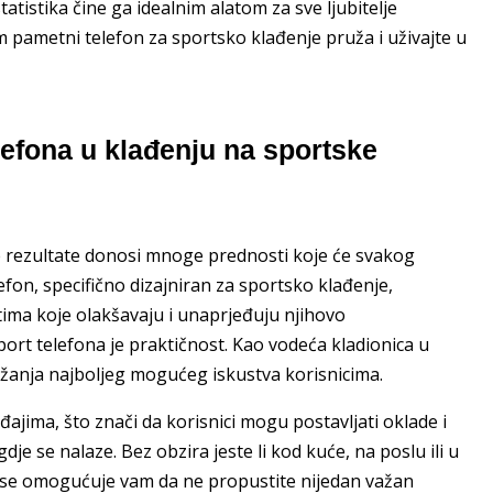
tistika čine ga idealnim alatom za sve ljubitelje
m pametni telefon za sportsko klađenje pruža i uživajte u
lefona u klađenju na sportske
e rezultate donosi mnoge prednosti koje će svakog
efon, specifično dizajniran za sportsko klađenje,
ima koje olakšavaju i unaprjeđuju njihovo
ort telefona je praktičnost. Kao vodeća kladionica u
ružanja najboljeg mogućeg iskustva korisnicima.
ajima, što znači da korisnici mogu postavljati oklade i
je se nalaze. Bez obzira jeste li kod kuće, na poslu ili u
se omogućuje vam da ne propustite nijedan važan