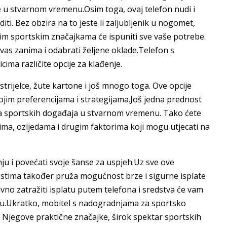
 u stvarnom vremenu.Osim toga, ovaj telefon nudi i
ti. Bez obzira na to jeste li zaljubljenik u nogomet,
nskim sportskim značajkama će ispuniti sve vaše potrebe.
i vas zanima i odabrati željene oklade.Telefon s
ma različite opcije za klađenje.
strijelce, žute kartone i još mnogo toga. Ove opcije
jim preferencijama i strategijama.Još jedna prednost
iza sportskih događaja u stvarnom vremenu. Tako ćete
čima, ozljedama i drugim faktorima koji mogu utjecati na
u i povećati svoje šanse za uspjeh.Uz sve ove
ostima također pruža mogućnost brze i sigurne isplate
vno zatražiti isplatu putem telefona i sredstva će vam
u.Ukratko, mobitel s nadogradnjama za sportsko
. Njegove praktične značajke, širok spektar sportskih