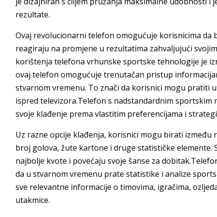
je dizajniran s ciljem pružanja maksimalne udobnosti i 
rezultate.
Ovaj revolucionarni telefon omogućuje korisnicima da 
reagiraju na promjene u rezultatima zahvaljujući svoji
korištenja telefona vrhunske sportske tehnologije je izn
ovaj telefon omogućuje trenutačan pristup informacij
stvarnom vremenu. To znači da korisnici mogu pratiti uta
ispred televizora.Telefon s nadstandardnim sportskim
svoje klađenje prema vlastitim preferencijama i strateg
Uz razne opcije klađenja, korisnici mogu birati između ra
broj golova, žute kartone i druge statističke element
najbolje kvote i povećaju svoje šanse za dobitak.Telef
da u stvarnom vremenu prate statistike i analize sports
sve relevantne informacije o timovima, igračima, ozljed
utakmice.