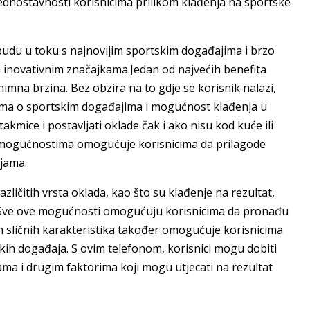
jednostavnosti korisnicima prilikom klađenja na sportske
budu u toku s najnovijim sportskim događajima i brzo
m inovativnim značajkama.Jedan od najvećih benefita
imna brzina. Bez obzira na to gdje se korisnik nalazi,
ama o sportskim događajima i mogućnost klađenja u
kmice i postavljati oklade čak i ako nisu kod kuće ili
 mogućnostima omogućuje korisnicima da prilagode
ijama.
zličitih vrsta oklada, kao što su klađenje na rezultat,
e. Sve ove mogućnosti omogućuju korisnicima da pronađu
on sličnih karakteristika također omogućuje korisnicima
kih događaja. S ovim telefonom, korisnici mogu dobiti
ama i drugim faktorima koji mogu utjecati na rezultat