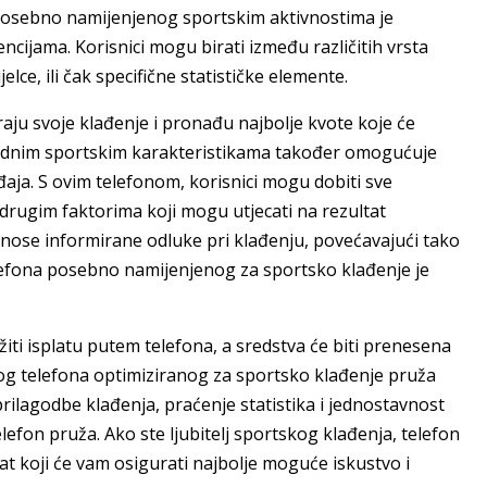
 posebno namijenjenog sportskim aktivnostima je
cijama. Korisnici mogu birati između različitih vrsta
elce, ili čak specifične statističke elemente.
ju svoje klađenje i pronađu najbolje kvote koje će
rednim sportskim karakteristikama također omogućuje
đaja. S ovim telefonom, korisnici mogu dobiti sve
drugim faktorima koji mogu utjecati na rezultat
nose informirane odluke pri klađenju, povećavajući tako
lefona posebno namijenjenog za sportsko klađenje je
ti isplatu putem telefona, a sredstva će biti prenesena
nog telefona optimiziranog za sportsko klađenje pruža
rilagodbe klađenja, praćenje statistika i jednostavnost
efon pruža. Ako ste ljubitelj sportskog klađenja, telefon
 koji će vam osigurati najbolje moguće iskustvo i