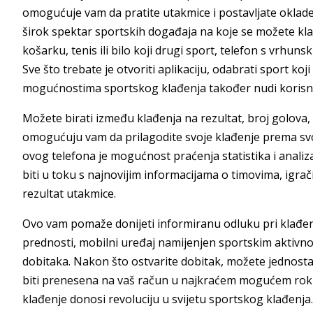
omogućuje vam da pratite utakmice i postavljate oklade
širok spektar sportskih događaja na koje se možete kladi
košarku, tenis ili bilo koji drugi sport, telefon s vrhu
Sve što trebate je otvoriti aplikaciju, odabrati sport koj
mogućnostima sportskog klađenja također nudi korisnici
Možete birati između klađenja na rezultat, broj golova, 
omogućuju vam da prilagodite svoje klađenje prema svo
ovog telefona je mogućnost praćenja statistika i anal
biti u toku s najnovijim informacijama o timovima, igra
rezultat utakmice.
Ovo vam pomaže donijeti informiranu odluku pri klađenj
prednosti, mobilni uređaj namijenjen sportskim aktivn
dobitaka. Nakon što ostvarite dobitak, možete jednosta
biti prenesena na vaš račun u najkraćem mogućem rok
klađenje donosi revoluciju u svijetu sportskog klađenja