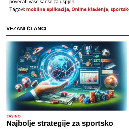
povećati vaše šanse za uspjeh.
Tagovi:
mobilna aplikacija
,
Online klađenje
,
sportsk
VEZANI ČLANCI
CASINO
Najbolje strategije za sportsko