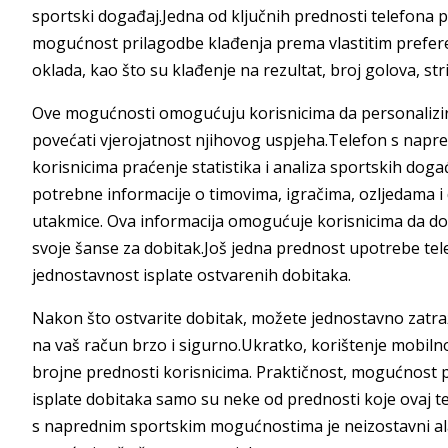
sportski događaj.Jedna od ključnih prednosti telefona
mogućnost prilagodbe klađenja prema vlastitim preferen
oklada, kao što su klađenje na rezultat, broj golova, strij
Ove mogućnosti omogućuju korisnicima da personalizira
povećati vjerojatnost njihovog uspjeha.Telefon s nap
korisnicima praćenje statistika i analiza sportskih doga
potrebne informacije o timovima, igračima, ozljedama i 
utakmice. Ova informacija omogućuje korisnicima da do
svoje šanse za dobitak.Još jedna prednost upotrebe te
jednostavnost isplate ostvarenih dobitaka.
Nakon što ostvarite dobitak, možete jednostavno zatraži
na vaš račun brzo i sigurno.Ukratko, korištenje mobil
brojne prednosti korisnicima. Praktičnost, mogućnost p
isplate dobitaka samo su neke od prednosti koje ovaj tel
s naprednim sportskim mogućnostima je neizostavni alat