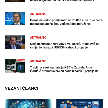
Kralo se godinama. Tko će iz vlade biti sljedeći
uhićen?
AKTUALNO
Beroš navodno primio mito od 75 000 eura. Evo tko bi
mogao stajati na čelu zločinačkog udruženja
AKTUALNO
Uhićen ministar zdravstva Vili Beroš, Plenković ga
smijenio: Istraga USKOK-a zbog korupcije
AKTUALNO
Tragična smrt ravnatelja KBC-a Zagreb: Ante
Ćorušić preminuo nakon pada u bolnici, policija na
mjestu događaja
VEZANI ČLANCI