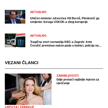
AKTUALNO
Uhićen ministar zdravstva Vili Beroš, Plenković ga
smijenio: Istraga USKOK-a zbog korupcije
AKTUALNO
Tragična smrt ravnatelja KBC-a Zagreb: Ante
Ćorušić preminuo nakon pada u bolnici, policija na
mjestu događaja
VEZANI ČLANCI
ZANIMLJIVOSTI
Gdje pronaći najbolje mjesto za
vjenčanje
LJEPOTA I ZDRAVLJE