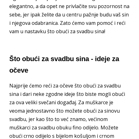
elegantno, a da opet ne privlačite svu pozornost na
sebe, jer ipak želite da u centru pažnje budu vaš sin
i njegova odabranica. Zato ćemo vam pomoć i reći
vam u nastavku što obući za svadbu sina!
Što obući za svadbu sina - ideje za
očeve
Najprije ćemo reći za očeve što obući za svadbu
sina i dari neke zgodne ideje što biste mogli obući
za ova veliki svečani događaj. Za muškarce je
veoma jednostavno što možete obući za sinovu
svadbu, jer kao što to već znamo, većinom
muškarci za svadbu obuku fino odijelo. Možete
obući crno odijelo s bijelom košuljom i crnom