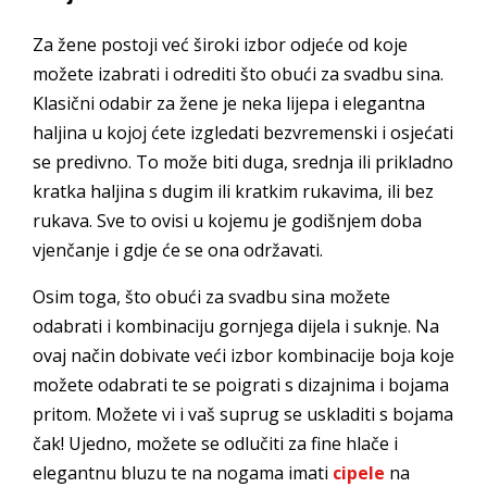
Za žene postoji već široki izbor odjeće od koje
možete izabrati i odrediti što obući za svadbu sina.
Klasični odabir za žene je neka lijepa i elegantna
haljina u kojoj ćete izgledati bezvremenski i osjećati
se predivno. To može biti duga, srednja ili prikladno
kratka haljina s dugim ili kratkim rukavima, ili bez
rukava. Sve to ovisi u kojemu je godišnjem doba
vjenčanje i gdje će se ona održavati.
Osim toga, što obući za svadbu sina možete
odabrati i kombinaciju gornjega dijela i suknje. Na
ovaj način dobivate veći izbor kombinacije boja koje
možete odabrati te se poigrati s dizajnima i bojama
pritom. Možete vi i vaš suprug se uskladiti s bojama
čak! Ujedno, možete se odlučiti za fine hlače i
elegantnu bluzu te na nogama imati
cipele
na