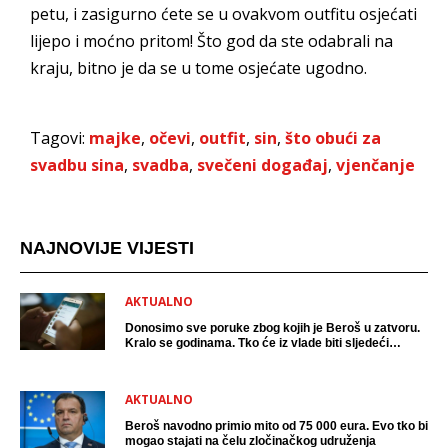
petu, i zasigurno ćete se u ovakvom outfitu osjećati
lijepo i moćno pritom! Što god da ste odabrali na
kraju, bitno je da se u tome osjećate ugodno.
Tagovi:
majke
,
očevi
,
outfit
,
sin
,
što obući za
svadbu sina
,
svadba
,
svečeni događaj
,
vjenčanje
NAJNOVIJE VIJESTI
AKTUALNO
Donosimo sve poruke zbog kojih je Beroš u zatvoru.
Kralo se godinama. Tko će iz vlade biti sljedeći
uhićen?
AKTUALNO
Beroš navodno primio mito od 75 000 eura. Evo tko bi
mogao stajati na čelu zločinačkog udruženja