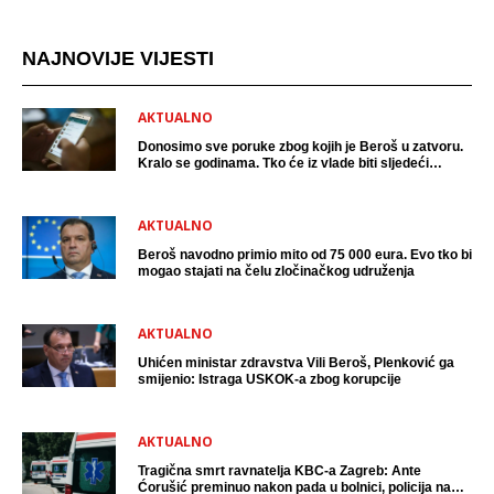
NAJNOVIJE VIJESTI
AKTUALNO
Donosimo sve poruke zbog kojih je Beroš u zatvoru.
Kralo se godinama. Tko će iz vlade biti sljedeći
uhićen?
AKTUALNO
Beroš navodno primio mito od 75 000 eura. Evo tko bi
mogao stajati na čelu zločinačkog udruženja
AKTUALNO
Uhićen ministar zdravstva Vili Beroš, Plenković ga
smijenio: Istraga USKOK-a zbog korupcije
AKTUALNO
Tragična smrt ravnatelja KBC-a Zagreb: Ante
Ćorušić preminuo nakon pada u bolnici, policija na