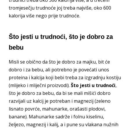
trudnici treba oko 300 kalorija više, a u trećem
tromjesečju trudnoće joj treba najviše, oko 600
kalorija više nego prije trudnoće.
Što jesti u trudnoći, što je dobro za
bebu
Misli se obično da što je dobro za majku, bit će
dobro i za bebu, ali potrebno je povećati unos
proteina i kalcija koji bebi treba za izgradnju kostiju
(mlijeko i mliječni proizvodi).
Što jesti u trudnoći
,
što je dobro za bebu, da bi se mali mišići dobro
razvijali uz kalcij je potreban i magnezij (zeleno
lisnato povrće, mahunarke, orašasti plodovi,
banane). Mahunarke sadrže i folnu kiselinu,
željezo, magnezij i kalij, a i pune su vlakana nužnih