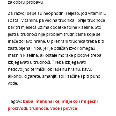
za dobru probavu.
Za razvoj bebe su neophodni željezo, jod vitamin D
i ostali vitamini, pa većina trudnica i prije trudnoće
bar tri mjeseca uzima dodatke folne kiseline. Što
jesti u trudnoći nije problem trudnicama koje se i
inače zdravo hrane. U prehrani trudnica treba biti
zastupljena i riba, jer je odličan izvor omega3
masnih kiselina, ali ostale morske plodove treba
izbjegavati u trudnoći. Treba izbjegavati
nedovoljno termički obrađenu hranu, kavu,
alkohol, cigarete, smanjiti sol i začine i piti puno
vode.
Tagovi:
beba
,
mahunarke
,
mlijeko i mliječni
proizvodi
,
trudnoća
,
voće i povrće