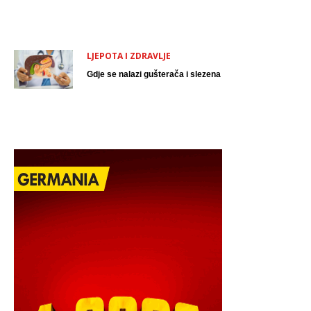
LJEPOTA I ZDRAVLJE
Gdje se nalazi gušterača i slezena