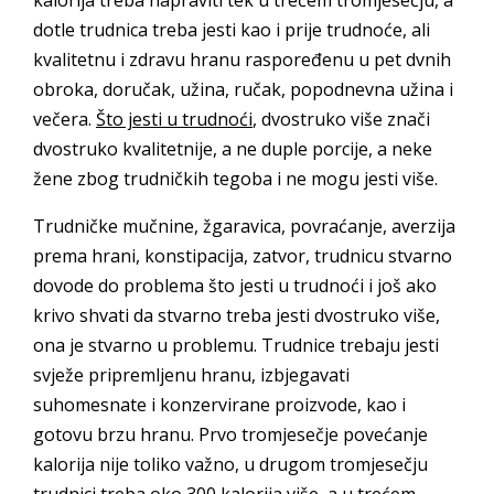
kalorija treba napraviti tek u trećem tromjesečju, a
dotle trudnica treba jesti kao i prije trudnoće, ali
kvalitetnu i zdravu hranu raspoređenu u pet dvnih
obroka, doručak, užina, ručak, popodnevna užina i
večera.
Što jesti u trudnoći
, dvostruko više znači
dvostruko kvalitetnije, a ne duple porcije, a neke
žene zbog trudničkih tegoba i ne mogu jesti više.
Trudničke mučnine, žgaravica, povraćanje, averzija
prema hrani, konstipacija, zatvor, trudnicu stvarno
dovode do problema što jesti u trudnoći i još ako
krivo shvati da stvarno treba jesti dvostruko više,
ona je stvarno u problemu. Trudnice trebaju jesti
svježe pripremljenu hranu, izbjegavati
suhomesnate i konzervirane proizvode, kao i
gotovu brzu hranu. Prvo tromjesečje povećanje
kalorija nije toliko važno, u drugom tromjesečju